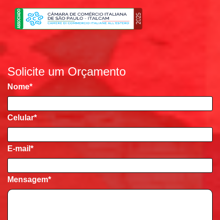
Solicite um Orçamento
Nome
*
Celular
*
E-mail
*
Mensagem
*