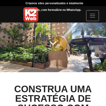
Criamos sites personalizados e totalmente
Tráfeg
editáveis, com formulário no WhatsApp.
acompanha
I
c
o
n
CONSTRUA UMA
ESTRATÉGIA DE