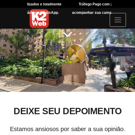
ersonalizados e totalmente
Tráfego Pago com painel para você
 formulário no WhatsApp.
acompanhar sua campanha em tempo real
I
c
o
n
DEIXE SEU DEPOIMENTO
Estamos ansiosos por saber a sua opinião.