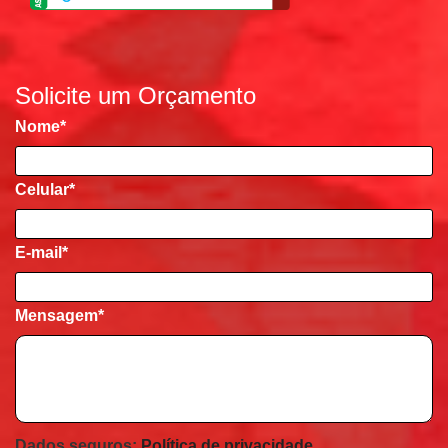
Solicite um Orçamento
Nome
*
Celular
*
E-mail
*
Mensagem
*
Dados seguros:
Política de privacidade