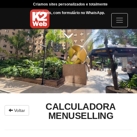
Criamos sites personalizados e totalmente
Tráfeg
editáveis, com formulário no WhatsApp.
acompanha
I
c
o
n
CALCULADORA
Voltar
MENUSELLING