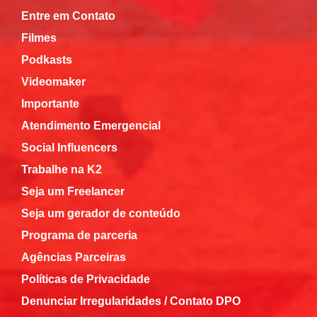
Entre em Contato
Filmes
Podkasts
Videomaker
Importante
Atendimento Emergencial
Social Influencers
Trabalhe na K2
Seja um Freelancer
Seja um gerador de conteúdo
Programa de parceria
Agências Parceiras
Políticas de Privacidade
Denunciar Irregularidades / Contato DPO