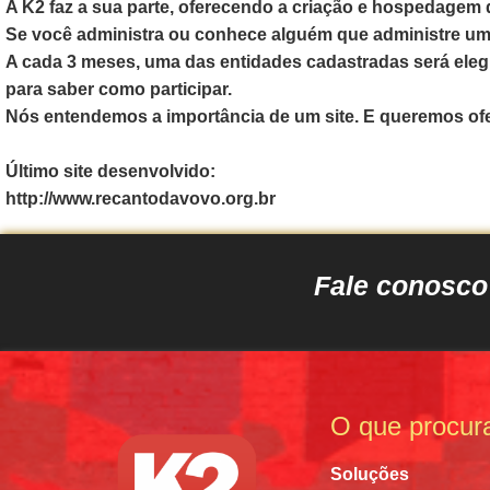
A K2 faz a sua parte, oferecendo a criação e hospedagem d
Se você administra ou conhece alguém que administre uma 
A cada 3 meses, uma das entidades cadastradas será elegi
para saber como participar.
Nós entendemos a importância de um site. E queremos ofe
Último site desenvolvido:
http://www.recantodavovo.org.br
Fale conosc
O que procur
Soluções