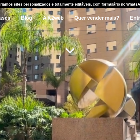
riamos sites personalizados e totalmente editáveis, com formulário no Whats
ases
Blog
A K2web
Quer vender mais?
Ent