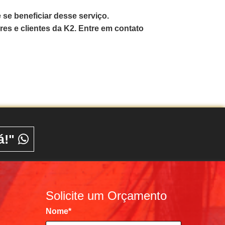
se beneficiar desse serviço.
es e clientes da K2. Entre em contato
á!"
Solicite um Orçamento
Nome
*