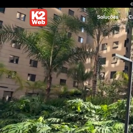
C
Soluções
C