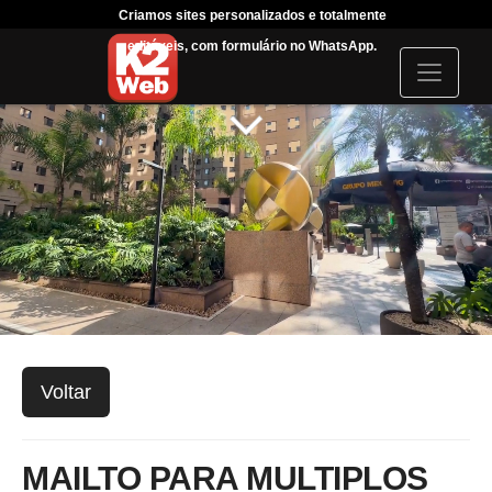
Criamos sites personalizados e totalmente
Tráfeg
editáveis, com formulário no WhatsApp.
acompanha
I
c
o
n
Voltar
MAILTO PARA MULTIPLOS