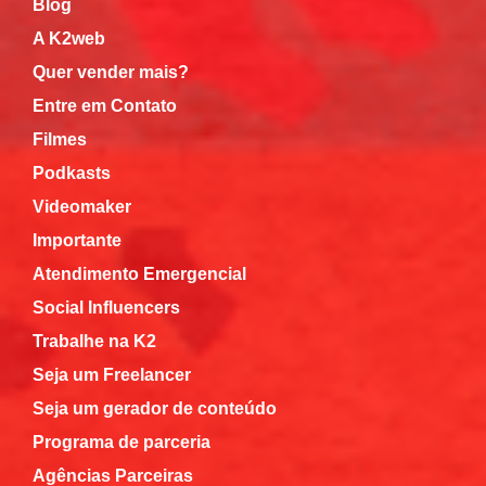
Blog
A K2web
Quer vender mais?
Entre em Contato
Filmes
Podkasts
Videomaker
Importante
Atendimento Emergencial
Social Influencers
Trabalhe na K2
Seja um Freelancer
Seja um gerador de conteúdo
Programa de parceria
Agências Parceiras