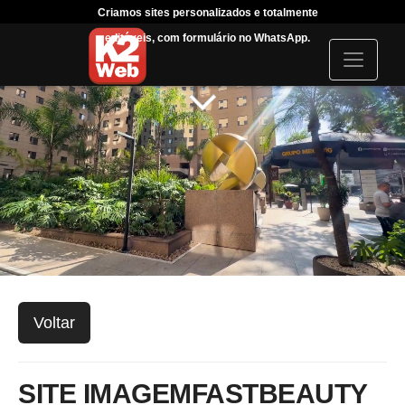
Criamos sites personalizados e totalmente
Tráfeg
editáveis, com formulário no WhatsApp.
acompanha
I
c
o
n
Voltar
SITE IMAGEMFASTBEAUTY