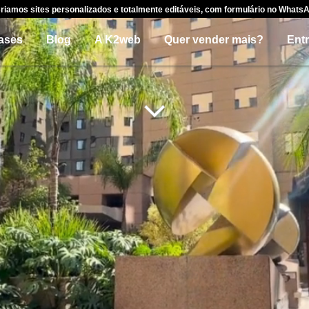
riamos sites personalizados e totalmente editáveis, com formulário no Whats
ases
Blog
A K2web
Quer vender mais?
Ent