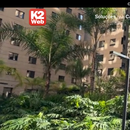
C
Soluções
C