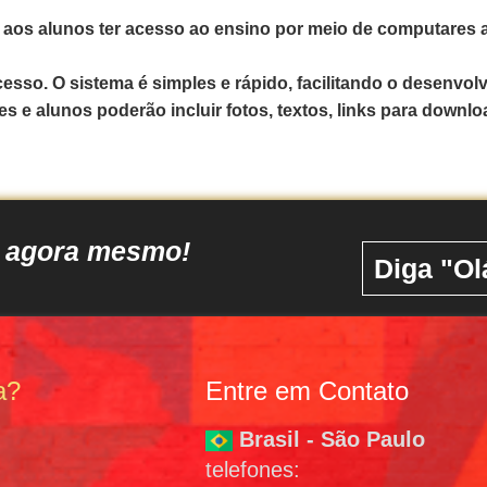
ar aos alunos ter acesso ao ensino por meio de computares a
cesso. O sistema é simples e rápido, facilitando o desenvol
e alunos poderão incluir fotos, textos, links para downloa
o agora mesmo!
Diga "Ol
a?
Entre em Contato
Brasil - São Paulo
telefones: