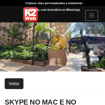
Criamos sites personalizados e totalmente
Tráfeg
editáveis, com formulário no WhatsApp.
acompanha
I
c
o
n
Voltar
SKYPE NO MAC E NO