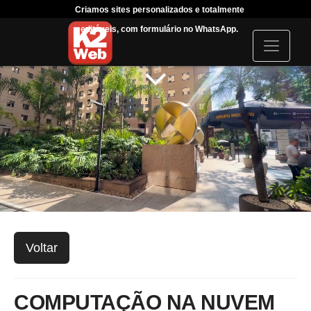
Criamos sites personalizados e totalmente
Tráfeg
editáveis, com formulário no WhatsApp.
acompanha
I
c
o
n
Voltar
COMPUTAÇÃO NA NUVEM