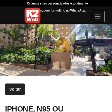
Criamos sites personalizados e totalmente
Tráfeg
editáveis, com formulário no WhatsApp.
acompanha
I
c
o
n
Voltar
IPHONE, N95 OU