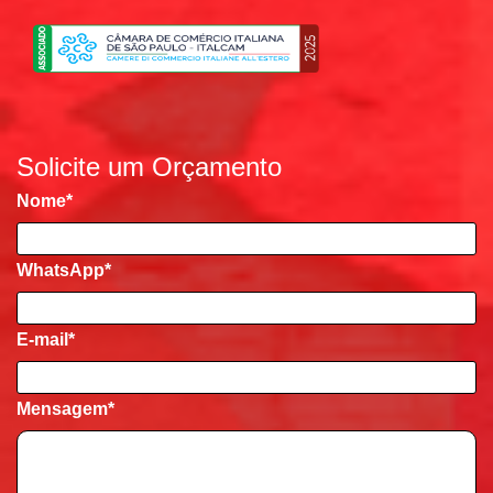
Solicite um Orçamento
Nome
*
WhatsApp*
E-mail
*
Mensagem
*