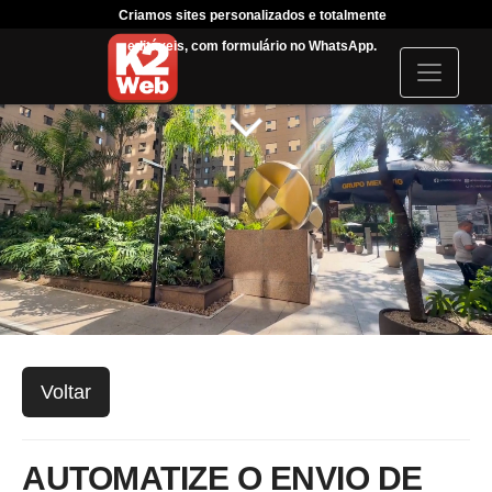
Criamos sites personalizados e totalmente
Tráfeg
editáveis, com formulário no WhatsApp.
acompanha
I
c
o
n
Voltar
AUTOMATIZE O ENVIO DE