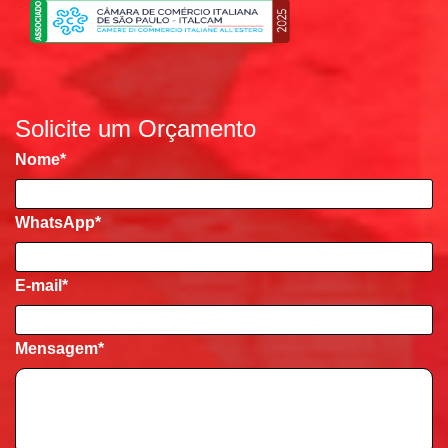
Solicite um Orçamento
Nome
*
WhatsApp*
E-mail
*
Mensagem
*