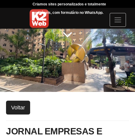
Criamos sites personalizados e totalmente
Tráfeg
editáveis, com formulário no WhatsApp.
acompanha
I
c
o
n
Voltar
JORNAL EMPRESAS E