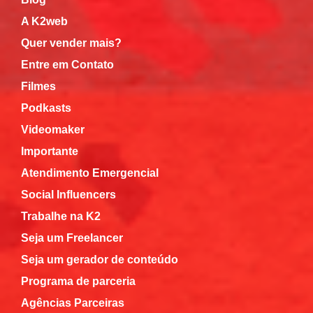
A K2web
Quer vender mais?
Entre em Contato
Filmes
Podkasts
Videomaker
Importante
Atendimento Emergencial
Social Influencers
Trabalhe na K2
Seja um Freelancer
Seja um gerador de conteúdo
Programa de parceria
Agências Parceiras