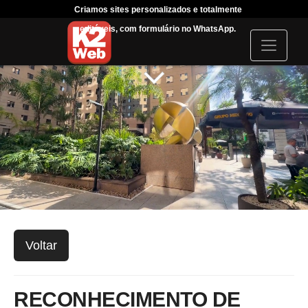
Criamos sites personalizados e totalmente
Tráfeg
editáveis, com formulário no WhatsApp.
acompanha
I
c
o
n
Voltar
RECONHECIMENTO DE