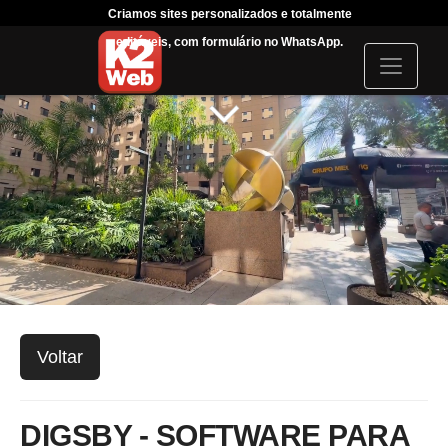
Criamos sites personalizados e totalmente
Tráfeg
editáveis, com formulário no WhatsApp.
acompanha
I
c
o
n
Voltar
DIGSBY - SOFTWARE PARA