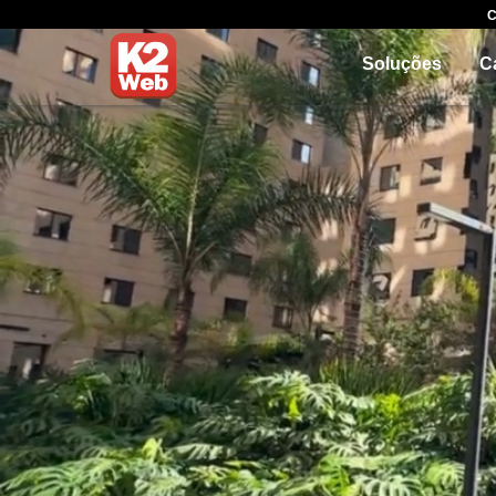
C
Soluções
C