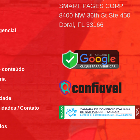
SMART PAGES CORP
8400 NW 36th St Ste 450
Doral, FL 33166
encial
e conteúdo
ria
s
idade
ridades / Contato
dos