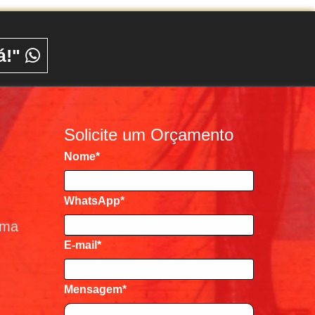
á!"
Solicite um Orçamento
Nome
*
WhatsApp*
ema
E-mail
*
Mensagem
*