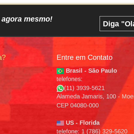
o agora mesmo!
Diga "Ol
a?
Entre em Contato
Brasil - São Paulo
telefones:
(11) 3939-5621
Alameda Jamaris, 100 - Mo
CEP 04080-000
US - Florida
telefone: 1 (786) 329-5620