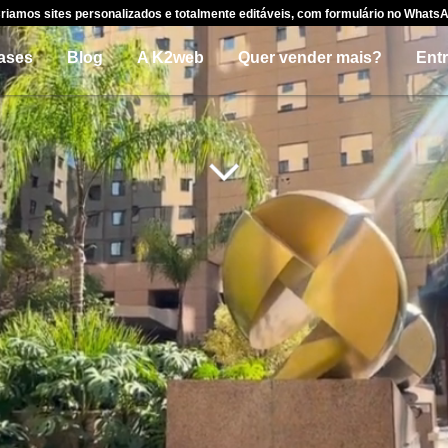
riamos sites personalizados e totalmente editáveis, com formulário no Whats
ases
Blog
A K2web
Quer vender mais?
Ent