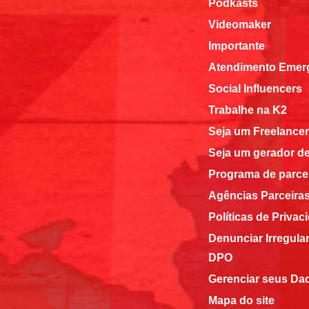
Podkasts
Videomaker
Importante
Atendimento Emerg
Social Influencers
Trabalhe na K2
Seja um Freelancer
Seja um gerador d
Programa de parce
Agências Parceira
Políticas de Privac
Denunciar Irregula
DPO
Gerenciar seus Da
Mapa do site