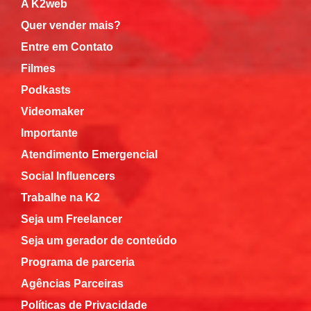
A K2web
Quer vender mais?
Entre em Contato
Filmes
Podkasts
Videomaker
Importante
Atendimento Emergencial
Social Influencers
Trabalhe na K2
Seja um Freelancer
Seja um gerador de conteúdo
Programa de parceria
Agências Parceiras
Políticas de Privacidade