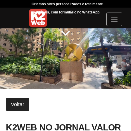
Criamos sites personalizados e totalmente
Tráfeg
editáveis, com formulário no WhatsApp.
acompanha
I
c
o
n
Voltar
K2WEB NO JORNAL VALOR