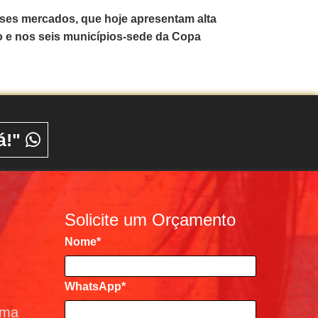
sses mercados, que hoje apresentam alta
o e nos seis municípios-sede da Copa
á!"
Solicite um Orçamento
Nome
*
WhatsApp*
ema