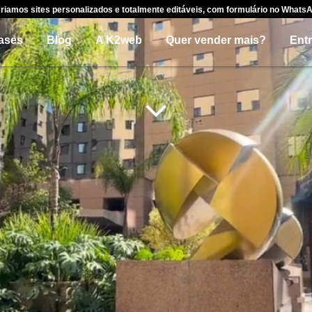
riamos sites personalizados e totalmente editáveis, com formulário no Whats
ases
Blog
A K2web
Quer vender mais?
Ent