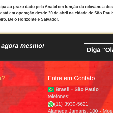
ipa ao prazo dado pela Anatel em função da relevância de
está em operação desde 30 de abril na cidade de São Paul
eiro, Belo Horizonte e Salvador.
o agora mesmo!
Diga "Ol
a?
Entre em Contato
Brasil - São Paulo
telefones:
(11) 3939-5621
Alameda Jamaris, 100 - Mo