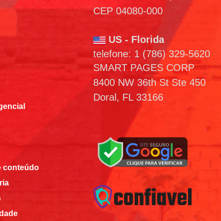
CEP 04080-000
US - Florida
telefone: 1 (786) 329-5620
SMART PAGES CORP
8400 NW 36th St Ste 450
Doral, FL 33166
encial
e conteúdo
ria
s
idade