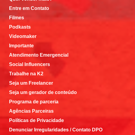
Entre em Contato
Filmes
Podkasts
Videomaker
Importante
Atendimento Emergencial
Social Influencers
Trabalhe na K2
Seja um Freelancer
Seja um gerador de conteúdo
Programa de parceria
Agências Parceiras
Políticas de Privacidade
Denunciar Irregularidades / Contato DPO