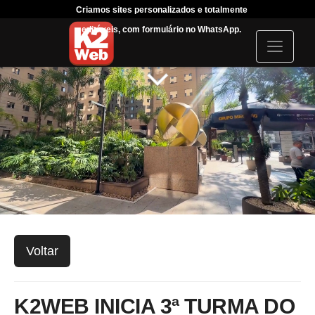
Criamos sites personalizados e totalmente
Tráfeg
editáveis, com formulário no WhatsApp.
acompanha
I
c
o
n
Voltar
K2WEB INICIA 3ª TURMA DO