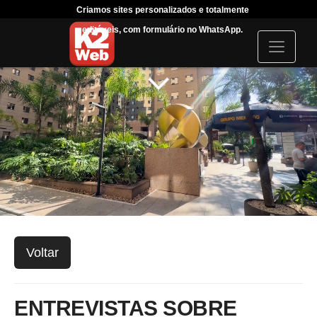
Criamos sites personalizados e totalmente
Tráfeg
editáveis, com formulário no WhatsApp.
acompanha
I
c
o
n
Voltar
ENTREVISTAS SOBRE