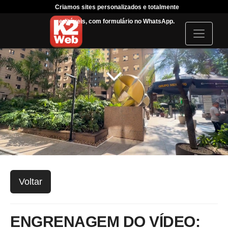
Criamos sites personalizados e totalmente
Tráfeg
editáveis, com formulário no WhatsApp.
acompanha
I
c
o
n
Voltar
ENGRENAGEM DO VÍDEO: