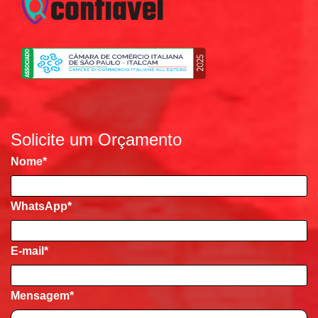
Solicite um Orçamento
Nome
*
WhatsApp*
E-mail
*
Mensagem
*