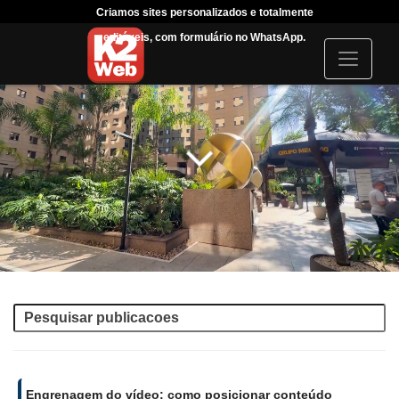
Criamos sites personalizados e totalmente
Tráfego
editáveis, com formulário no WhatsApp.
acompanhar
I
c
o
n
Engrenagem do vídeo: como posicionar conteúdo