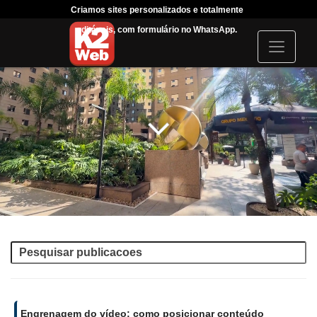
Criamos sites personalizados e totalmente
Tráfego Pago com pa
editáveis, com formulário no WhatsApp.
acompanhar sua campa
I
c
o
n
Engrenagem do vídeo: como posicionar conteúdo