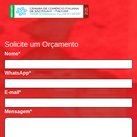
Solicite um Orçamento
Nome
*
WhatsApp*
E-mail
*
Mensagem
*