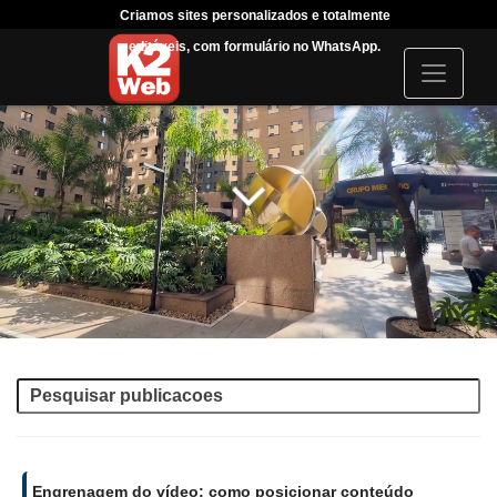
Criamos sites personalizados e totalmente
Tráfego Pa
editáveis, com formulário no WhatsApp.
acompanhar s
I
c
o
n
Engrenagem do vídeo: como posicionar conteúdo