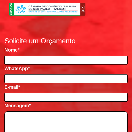
Solicite um Orçamento
Nome
*
WhatsApp*
E-mail
*
Mensagem
*