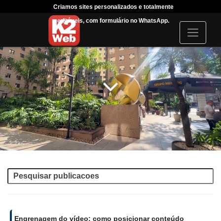
Criamos sites personalizados e totalmente
Tráfeg
editáveis, com formulário no WhatsApp.
acompanha
I
c
o
n
Engrenagem do vídeo: como posicionar conteúdo