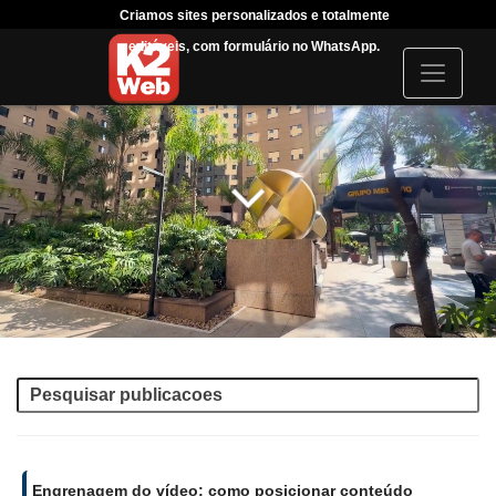
Criamos sites personalizados e totalmente
Tráfego
editáveis, com formulário no WhatsApp.
acompanhar
I
c
o
n
Engrenagem do vídeo: como posicionar conteúdo