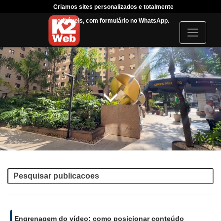
Criamos sites personalizados e totalmente
Tráfego
editáveis, com formulário no WhatsApp.
acompanhar
I
c
o
n
Engrenagem do vídeo: como posicionar conteúdo