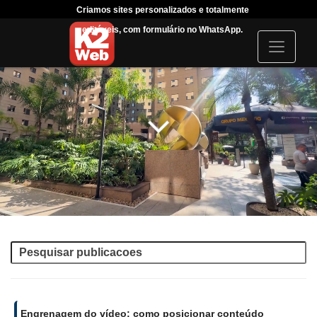
Criamos sites personalizados e totalmente
Tráfego
editáveis, com formulário no WhatsApp.
acompanha
I
c
o
n
Engrenagem do vídeo: como posicionar conteúdo