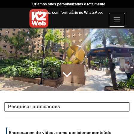
Criamos sites personalizados e totalmente
Tráfego Pago com 
editáveis, com formulário no WhatsApp.
acompanhar sua camp
I
c
o
n
Engrenagem do vídeo: como posicionar conteúdo