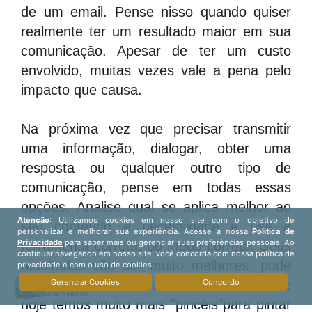
de um email. Pense nisso quando quiser
realmente ter um resultado maior em sua
comunicação. Apesar de ter um custo
envolvido, muitas vezes vale a pena pelo
impacto que causa.
Na próxima vez que precisar transmitir
uma informação, dialogar, obter uma
resposta ou qualquer outro tipo de
comunicação, pense em todas essas
opções. Analise qual se aplica melhor ao
seu conteúdo e necessidade e use a
ferramenta correta, do modo correto. Seus
resultados vão ser muito melhores, pode
ter certeza. Comunicar-se é uma arte e
hoje temos muito mais "pincéis"para pintar