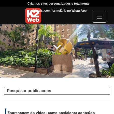
Criamos sites personalizados e totalmente
Tráfego 
editáveis, com formulário no WhatsApp.
acompanhar 
I
c
o
n
Engrenagem do vídeo: como posicionar conteúdo