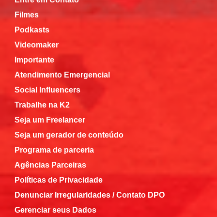
Filmes
Podkasts
Videomaker
Importante
Atendimento Emergencial
Social Influencers
Trabalhe na K2
Seja um Freelancer
Seja um gerador de conteúdo
Programa de parceria
Agências Parceiras
Políticas de Privacidade
Denunciar Irregularidades / Contato DPO
Gerenciar seus Dados