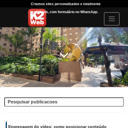
Criamos sites personalizados e totalmente
Tráfego 
editáveis, com formulário no WhatsApp.
acompanhar 
I
c
o
n
Engrenagem do vídeo: como posicionar conteúdo